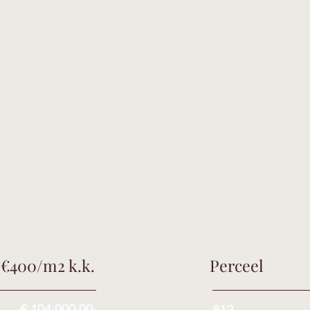
Perceel
s €400/m2 k.k.
€ 104.000,00
812