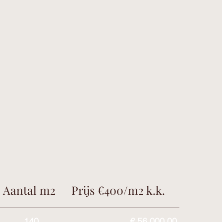
Aantal m2
Prijs €400/m2 k.k.
140
€ 56.000,00