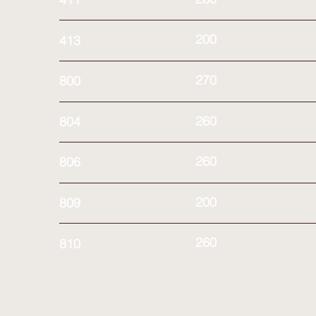
200
413
270
800
260
804
260
806
200
809
260
810