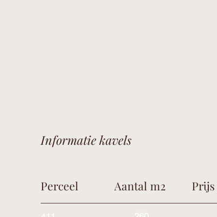
Informatie kavels
Perceel
Aantal m2
Prij
260
411